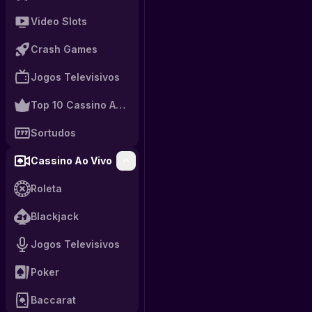
Video Slots
Crash Games
Jogos Televisivos
Top 10 Cassino Ao Vivo
Sortudos
Cassino Ao Vivo
Roleta
Blackjack
Jogos Televisivos
Poker
Baccarat