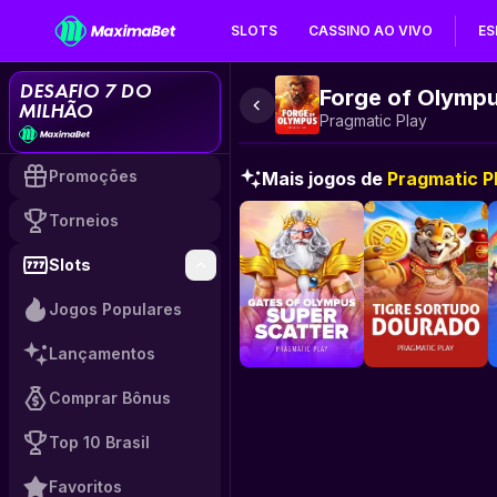
Maxima Bet
SLOTS
CASSINO AO VIVO
ES
DESAFIO 7 DO
Forge of Olymp
MILHÃO
Pragmatic Play
Você precisa entrar para joga
Promoções
Mais jogos de
Pragmatic P
ENTRAR
Jogar Gates of Olympus Super
Jogar Tigre So
J
Torneios
Slots
Jogos Populares
Lançamentos
Comprar Bônus
Top 10 Brasil
Favoritos