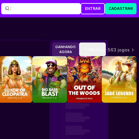
|
ENTRAR
CADASTRAR
GANHANDO
NESSE MÊS
Mostrar 563 jogos
AGORA
Dark
onanza 2500
ogar Luxor of Cleopatra
–
Pragmatic Play
–
Jogar Big Bass Blast
Pragmatic Play
–
Pragmatic Play
Jogar Out of the Woods
–
Pragmatic Play
Jogar Jade Leg
–
Pra