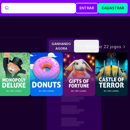
|
ENTRAR
CADASTRAR
GANHANDO
NESSE MÊS
Mostrar 22 jogos
AGORA
r Fully Loaded
ing
 Time Gaming
ogar Monopoly Deluxe
Jogar Donuts
–
Big Time Gaming
–
Big Time Gaming
–
Jogar Gifts of Fortune™
Big Time Gaming
Jogar Castle of
–
Big 