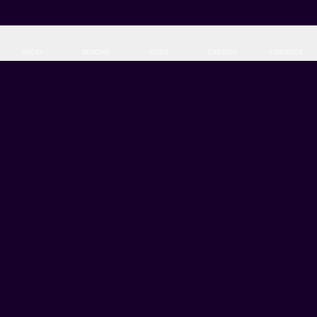
INÍCIO
BUSCAR
SLOTS
CASSINO
ESPORTES
Cassino
Esportes
Legal
Comunidade
Ajuda