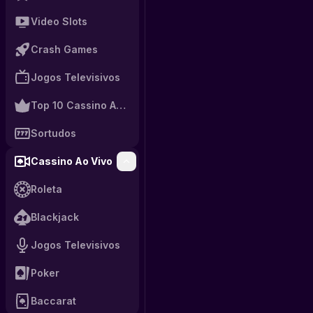
Video Slots
Crash Games
Jogos Televisivos
Top 10 Cassino Ao Vivo
Sortudos
Cassino Ao Vivo
Roleta
Blackjack
Jogos Televisivos
Poker
Baccarat