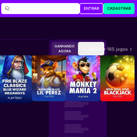
|
ENTRAR
CADASTRAR
GANHANDO
NESSE MÊS
Mostrar 165 jogos
AGORA
sh Collect & Link™
ch
ech
ogar Fire Blaze Classics™: Blue Wizard™ Megaways™
Jogar Mega Fire Blaze: Lil'Perez™
–
Playtech
Jogar Monkey Mania 2™
Jogar Goal Goa
–
Playtech
–
–
Pla
Pla