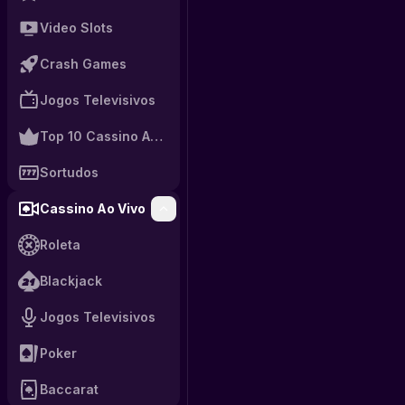
Video Slots
Crash Games
Jogos Televisivos
Top 10 Cassino Ao Vivo
Sortudos
Cassino Ao Vivo
Roleta
Blackjack
Jogos Televisivos
Poker
Baccarat