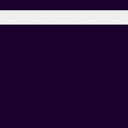
INÍCIO
BUSCAR
SLOTS
CASSINO
ESPORTES
Cassino
Esportes
Legal
Comunidade
Ajuda