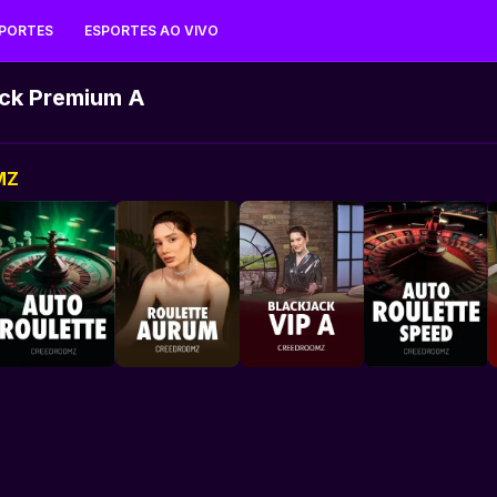
PORTES
ESPORTES AO VIVO
ack Premium A
r
MZ
oulette Ronaldinho
ogar Auto Roulette
CREEDROOMZ
Jogar Roulette Aurum
–
–
CREEDROOMZ
CREEDROOMZ
Jogar BlackJack VIP A
–
CREEDROOMZ
Jogar Auto Rou
–
CRE
J