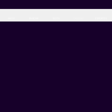
INÍCIO
BUSCAR
SLOTS
AO VIVO
ESPORTES
Cassino
Esportes
Legal
Comunidade
Ajuda