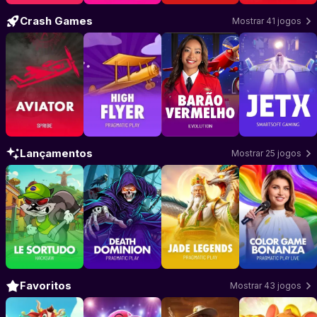
Crash Games
Mostrar 41 jogos
Jogar Aviator
–
Jogar High Flyer
Spribe
Jogar Barão Vermelho
–
Pragmatic Play
Jogar JetX
–
Evo
–
Lançamentos
Mostrar 25 jogos
Jogar Le Sortudo™
Jogar Death Dominion
–
Hacksaw
Jogar Jade Legends
–
Pragmatic Play
Jogar Color 
–
Pragm
Favoritos
Mostrar 43 jogos
Jogar Touro Sortudo
Jogar Fortune Snake
–
Pragmatic Play
Jogar Wild Bounty Showdo
–
PG Soft
Jogar Fortun