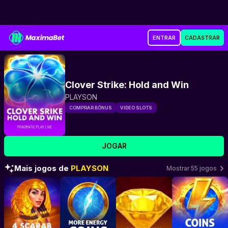
Maxima Bet
ENTRAR
CADASTRAR
Jogar Clover Strike: Hold and Win
–
PLAYSON
Clover Strike: Hold and Win
PLAYSON
COMPRAR BÔNUS
VIDEO SLOTS
JOGAR
Mais jogos de
PLAYSON
Mostrar 55 jogos
Jogar 4 Scarab Coins: Hold and Win
Jogar More Energy Coins: Hold and Win
Jogar 3 Supercharged Diamo
–
PLAYSON
Jogar Coin Str
–