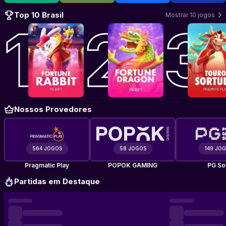
Top 10 Brasil
Mostrar 10 jogos
Jogar Fortune Rabbit
Jogar Fortune Dragon
–
PG Soft
Jogar To
–
PG So
Nossos Provedores
564 JOGOS
58 JOGOS
149 JO
Pragmatic Play
POPOK GAMING
PG So
Partidas em Destaque