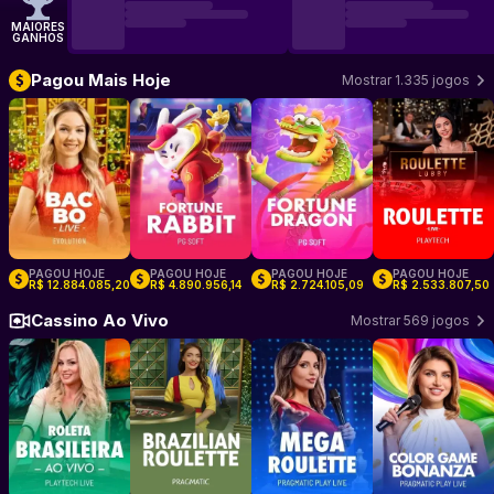
MAIORES
GANHOS
Pagou Mais Hoje
Mostrar 1.335 jogos
Jogar Bac Bo
–
Jogar Fortune Rabbit
Evolution
Jogar Fortune Dragon
–
PG Soft
Jogar Roulett
–
PG 
PAGOU HOJE
PAGOU HOJE
PAGOU HOJE
PAGOU HOJE
:
:
:
:
R$ 12.884.085,20
R$ 4.890.956,14
R$ 2.724.105,09
R$ 2.533.807,50
–
–
–
–
Cassino Ao Vivo
Mostrar 569 jogos
Jogar Roleta Brasileira
Jogar Brazilian Roulette
–
Playtech Live
Jogar Mega Roulette
–
Pragmatic Play L
Jogar Color 
–
Pragm