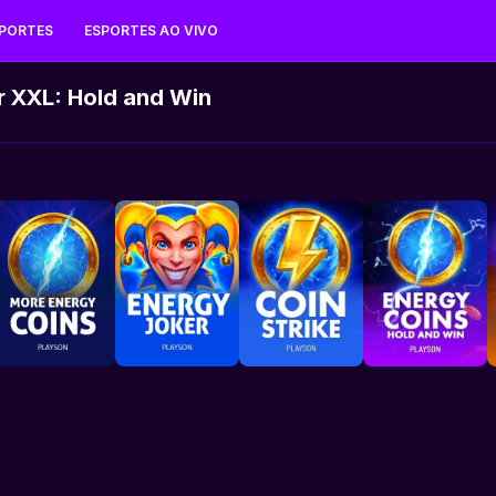
PORTES
ESPORTES AO VIVO
 XXL: Hold and Win
r
nd Win
rike: Hold and Win
ogar More Energy Coins: Hold and Win
–
PLAYSON
Jogar Energy Joker: Hold and Win
–
PLAYSON
Jogar Coin Strike: Hold and W
–
PLAYSON
Jogar Energy C
–
PLAYS
J