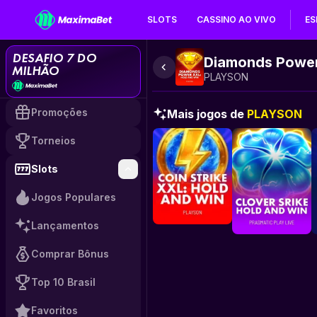
Maxima Bet
SLOTS
CASSINO AO VIVO
ES
DESAFIO 7 DO
Diamonds Power
MILHÃO
PLAYSON
Você precisa entrar para joga
Promoções
Mais jogos de
PLAYSON
ENTRAR
Jogar Coin Strike XXL: Hold a
Jogar Clover St
J
Torneios
Slots
Jogos Populares
Lançamentos
Comprar Bônus
Top 10 Brasil
Favoritos