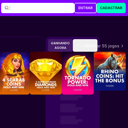
|
ENTRAR
CADASTRAR
GANHANDO
NESSE MÊS
Mostrar 55 jogos
AGORA
in
oins: Hold and Win
ON
ogar 4 Scarab Coins: Hold and Win
–
PLAYSON
Jogar 3 Supercharged Diamonds: Hold and 
–
PLAYSON
Jogar Tornado Power: Hold a
–
PLAYSON
Jogar Rhino Coi