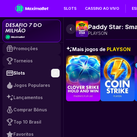
Maxima Bet
SLOTS
CASSINO AO VIVO
ES
DESAFIO 7 DO
Paddy Star: Sm
MILHÃO
PLAYSON
Você precisa entrar para joga
Promoções
Mais jogos de
PLAYSON
ENTRAR
Jogar Clover Strike: Hold and
Jogar Coin Stri
J
Torneios
Slots
Jogos Populares
Lançamentos
Comprar Bônus
Top 10 Brasil
Favoritos