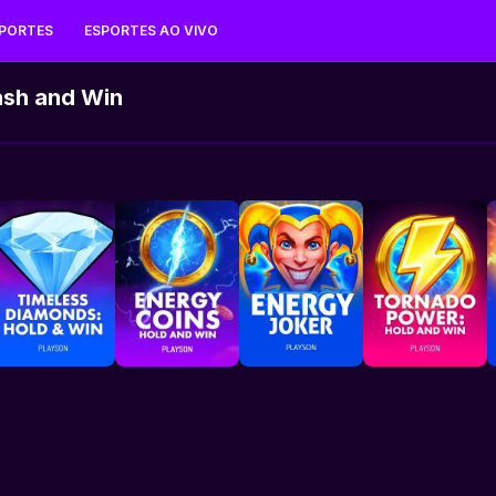
PORTES
ESPORTES AO VIVO
ash and Win
r
 Win
ke: Hold and Win
ogar Timeless Diamonds: Hold and Win
–
PLAYSON
Jogar Energy Coins: Hold and Win
–
PLAYSON
Jogar Energy Joker: Hold and
–
PLAYSON
Jogar Tornado 
–
PLAYS
J