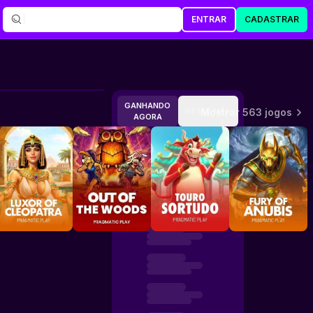
|
ENTRAR
CADASTRAR
GANHANDO
NESSE MÊS
Mostrar 563 jogos
AGORA
onanza 2500
ay
agmatic Play
ogar Luxor of Cleopatra
–
Jogar Out of the Woods
Pragmatic Play
–
Pragmatic Play
Jogar Touro Sortudo
–
Pragmatic Play
Jogar Fury of 
–
Pragma