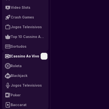
Video Slots
Crash Games
Jogos Televisivos
Top 10 Cassino Ao Vivo
Sortudos
Cassino Ao Vivo
Roleta
Blackjack
Jogos Televisivos
Poker
Baccarat