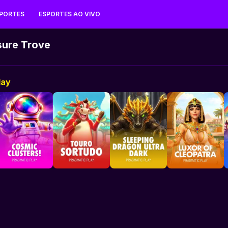
PORTES
ESPORTES AO VIVO
sure Trove
r
lay
Anubis
ic Play
ogar Cosmic Clusters!
–
Pragmatic Play
Jogar Touro Sortudo
–
Pragmatic Play
Jogar Sleeping Dragon Ultra 
–
Pragmatic Play
Jogar Luxor of
J