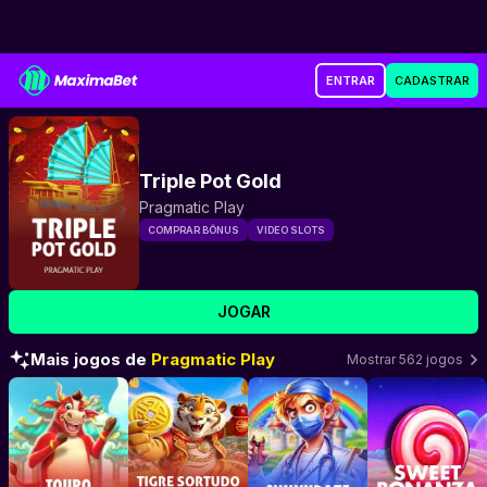
Maxima Bet
ENTRAR
CADASTRAR
Jogar Triple Pot Gold
–
Pragmatic Play
Triple Pot Gold
Pragmatic Play
COMPRAR BÔNUS
VIDEO SLOTS
JOGAR
Mais jogos de
Pragmatic Play
Mostrar 562 jogos
Jogar Touro Sortudo
Jogar Tigre Sortudo Dourado
–
Pragmatic Play
Jogar Sunnydaze Asylum
Jogar Sweet 
–
Pragmatic 
–