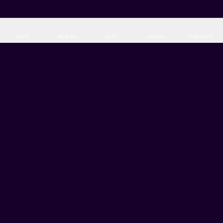
INÍCIO
BUSCAR
SLOTS
AO VIVO
ESPORTES
Cassino
Esportes
Legal
Comunidade
Ajuda