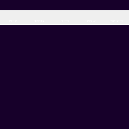
INÍCIO
BUSCAR
SLOTS
CASSINO
ESPORTES
Cassino
Esportes
Legal
Comunidade
Ajuda