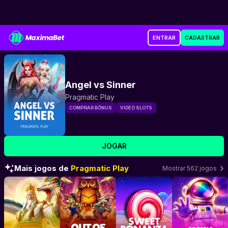
Maxima Bet
ENTRAR
CADASTRAR
Jogar Angel vs Sinner
–
Pragmatic Play
Angel vs Sinner
Pragmatic Play
COMPRAR BÔNUS
VIDEO SLOTS
JOGAR
Mais jogos de
Pragmatic Play
Mostrar 562 jogos
Jogar Jade Legends
Jogar Out of the Woods
–
Pragmatic Play
Jogar Sweet Bonanza 2500
–
Pragmatic Play
Jogar Cosmic 