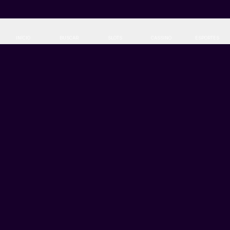
INÍCIO
BUSCAR
SLOTS
CASSINO
ESPORTES
Cassino
Esportes
Legal
Comunidade
Ajuda