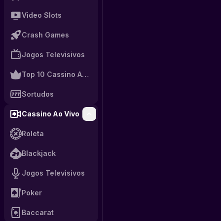
Video Slots
Crash Games
Jogos Televisivos
Top 10 Cassino Ao Vivo
Sortudos
Cassino Ao Vivo
Roleta
Blackjack
Jogos Televisivos
Poker
Baccarat