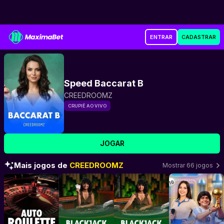
Maxima Bet
ENTRAR
CADASTRAR
Jogar Speed Baccarat B
–
CREEDROOMZ
Speed Baccarat B
CREEDROOMZ
CRUPIÊ AO VIVO
JOGAR
Mais jogos de
CREEDROOMZ
Mostrar 66 jogos
Jogar Auto Roulette Speed
Jogar Blackjack Brazilian C
–
Jogar Blackjack Brazilian A
CREEDROOMZ
–
Jogar Marado
CREEDROOM