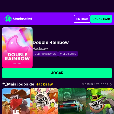
Maxima Bet
ENTRAR
CADASTRAR
Jogar Double Rainbow
–
Hacksaw
Double Rainbow
Hacksaw
COMPRAR BÔNUS
VIDEO SLOTS
JOGAR
Mais jogos de
Hacksaw
Mostrar 172 jogos
Jogar Le Cowboy™
Jogar Le Bunny
–
Hacksaw
Jogar Nitro Nights™
–
Hacksaw
Jogar Le Pre
–
Hacks