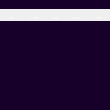
INÍCIO
BUSCAR
SLOTS
CASSINO
ESPORTES
Cassino
Esportes
Legal
Comunidade
Ajuda