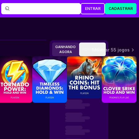
|
ENTRAR
CADASTRAR
GANHANDO
NESSE MÊS
Mostrar 55 jogos
AGORA
nd Win
harged Diamonds: Hold and Win
SON
ogar Tornado Power: Hold and Win
–
PLAYSON
Jogar Timeless Diamonds: Hold and Win
Jogar Rhino Coins: Hit the Bo
–
PLAYSON
–
PLAYSON
Jogar Clover St
–
P