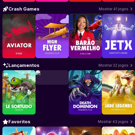
Crash Games
Mostrar 41 jogos
Jogar Aviator
–
Jogar High Flyer
Spribe
Jogar Barão Vermelho
–
Pragmatic Play
Jogar JetX
–
Evo
–
Lançamentos
Mostrar 22 jogos
Jogar Le Sortudo™
Jogar Super Serge
–
Hacksaw
Jogar Death Dominion
–
Pragmatic Play
Jogar Jade L
–
Pra
Favoritos
Mostrar 43 jogos
Jogar Touro Sortudo
Jogar Fortune Snake
–
Pragmatic Play
Jogar Wild Bounty Showdo
–
PG Soft
Jogar Fortun