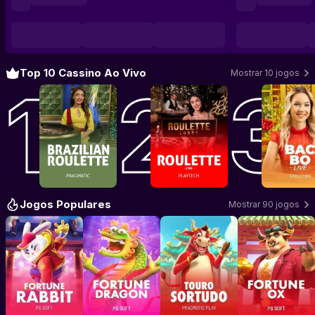
Top 10 Cassino Ao Vivo
Mostrar 10 jogos
Jogar Brazilian Roulette
Jogar Roulette
–
Pragmatic Play Live
–
Playtech Live
Jogar Ba
Jogos Populares
Mostrar 90 jogos
Jogar Fortune Rabbit
Jogar Fortune Dragon
–
PG Soft
Jogar Touro Sortudo
–
PG Soft
Jogar Fortune
–
Prag