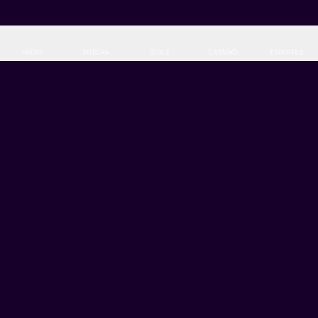
INÍCIO
BUSCAR
SLOTS
CASSINO
AO VIVO
ESPORTES
Cassino
Esportes
Legal
Comunidade
Ajuda