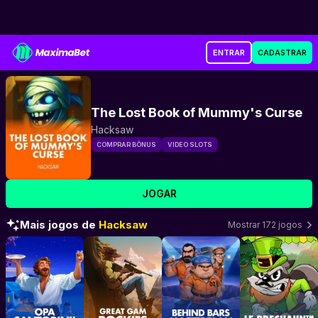
Maxima Bet
ENTRAR
CADASTRAR
Jogar The Lost Book of Mummy's Curse
–
Hacksaw
The Lost Book of Mummy's Curse
Hacksaw
COMPRAR BÔNUS
VIDEO SLOTS
JOGAR
Mais jogos de
Hacksaw
Mostrar 172 jogos
Jogar Opa Santorini!
Jogar Great Game Rockies™
–
Hacksaw
Jogar Behind Bars: Masterpl
–
Jogar Le Pre
Hacksaw