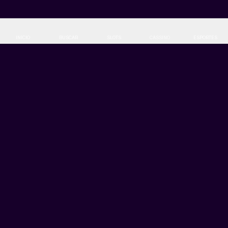
INÍCIO
BUSCAR
SLOTS
AO VIVO
ESPORTES
Cassino
Esportes
Legal
Comunidade
Ajuda