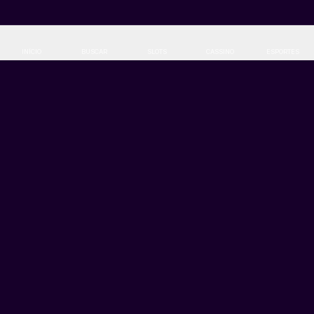
INÍCIO
BUSCAR
SLOTS
CASSINO
ESPORTES
Cassino
Esportes
Legal
Comunidade
Ajuda