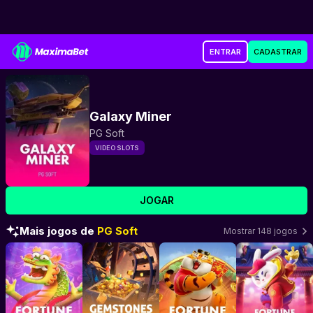
Maxima Bet
ENTRAR
CADASTRAR
Jogar Galaxy Miner
–
PG Soft
Galaxy Miner
PG Soft
VIDEO SLOTS
JOGAR
Mais jogos de
PG Soft
Mostrar 148 jogos
Jogar Fortune Dragon
Jogar Gemstones Gold
–
PG Soft
Jogar Fortune Tiger
–
PG Soft
Jogar Fortune
–
PG So