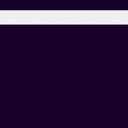
INÍCIO
BUSCAR
SLOTS
AO VIVO
ESPORTES
Cassino
Esportes
Legal
Comunidade
Ajuda