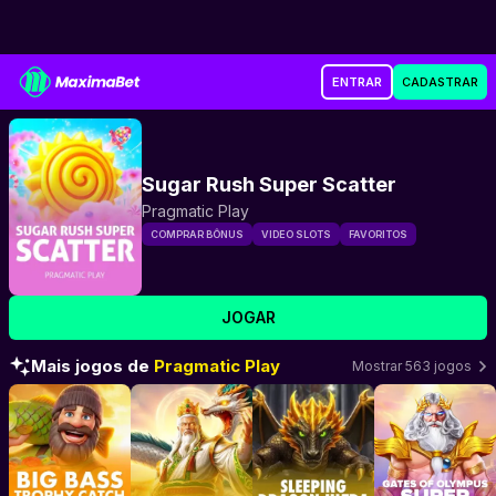
Maxima Bet
ENTRAR
CADASTRAR
Jogar Sugar Rush Super Scatter
–
Pragmatic Play
Sugar Rush Super Scatter
Pragmatic Play
COMPRAR BÔNUS
VIDEO SLOTS
FAVORITOS
JOGAR
Mais jogos de
Pragmatic Play
Mostrar 563 jogos
Jogar Big Bass Trophy Catch
Jogar Jade Legends
Jogar Sleeping Dragon Ultr
–
Pragmatic Play
–
Pragmatic Play
Jogar Gates o