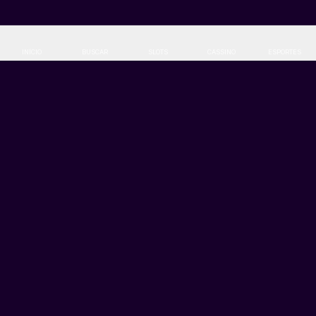
INÍCIO
BUSCAR
SLOTS
CASSINO
AO VIVO
ESPORTES
Cassino
Esportes
Legal
Comunidade
Ajuda