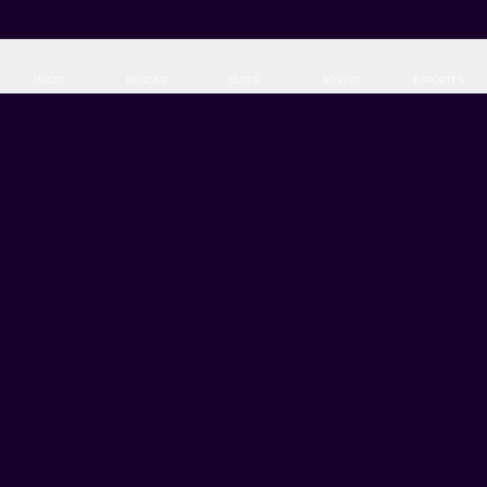
INÍCIO
BUSCAR
SLOTS
AO VIVO
ESPORTES
Cassino
Esportes
Legal
Comunidade
Ajuda