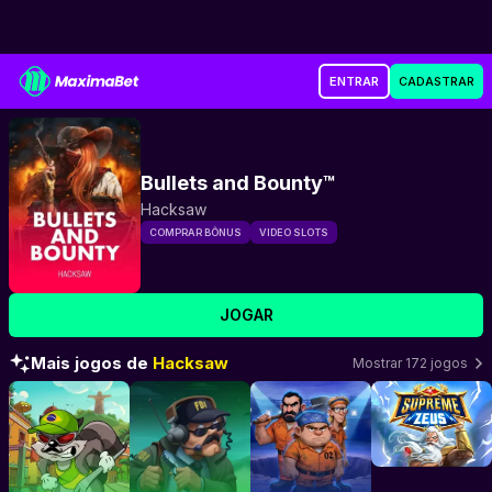
Maxima Bet
ENTRAR
CADASTRAR
Jogar Bullets and Bounty™
–
Hacksaw
Bullets and Bounty™
Hacksaw
COMPRAR BÔNUS
VIDEO SLOTS
JOGAR
Mais jogos de
Hacksaw
Mostrar 172 jogos
Jogar Le Sortudo™
Jogar Aliens Among Us™
–
Hacksaw
Jogar Behind Bars: Masterpl
–
Hacksaw
Jogar Suprem