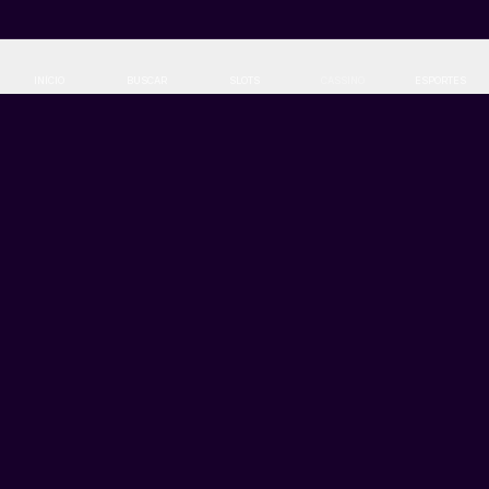
INÍCIO
BUSCAR
SLOTS
AO VIVO
ESPORTES
Cassino
Esportes
Legal
Comunidade
Ajuda