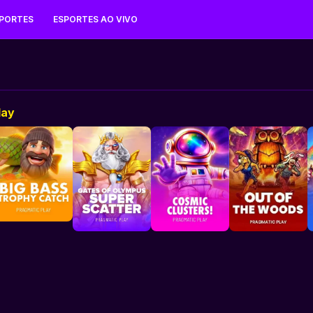
PORTES
ESPORTES AO VIVO
r
lay
minion
tic Play
ogar Big Bass Trophy Catch
–
Pragmatic Play
Jogar Gates of Olympus Super Scatter
–
Jogar Cosmic Clusters!
Pragmatic Play
Jogar Out of t
–
–
Prag
Pra
J