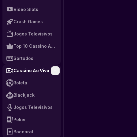
Video Slots
Crash Games
Jogos Televisivos
Top 10 Cassino Ao Vivo
Sortudos
Cassino Ao Vivo
Roleta
Blackjack
Jogos Televisivos
Poker
Baccarat