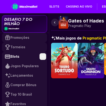
Maxima Bet
SLOTS
CASSINO AO VIVO
ES
DESAFIO 7 DO
Gates of Hades
MILHÃO
Pragmatic Play
Você precisa entrar para joga
Promoções
Mais jogos de
Pragmatic P
ENTRAR
Jogar Touro Sortudo
Jogar Death Do
–
Pragma
J
Torneios
Slots
Jogos Populares
Lançamentos
Comprar Bônus
Top 10 Brasil
Favoritos