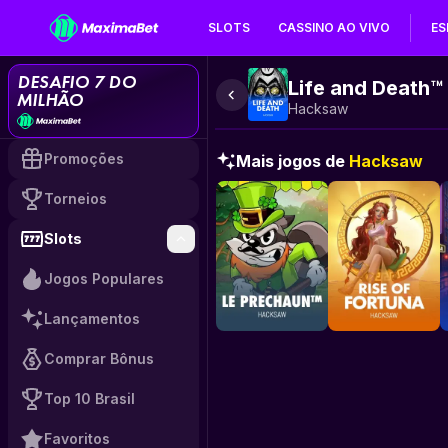
Maxima Bet
SLOTS
CASSINO AO VIVO
ES
DESAFIO 7 DO
Life and Death™
MILHÃO
Hacksaw
Você precisa entrar para joga
Promoções
Mais jogos de
Hacksaw
ENTRAR
Jogar Le Prechaun
Jogar Rise of F
–
Hacksa
J
Torneios
Slots
Jogos Populares
Lançamentos
Comprar Bônus
Top 10 Brasil
Favoritos