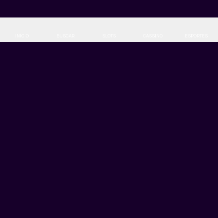
INÍCIO
BUSCAR
SLOTS
CASSINO
ESPORTES
Cassino
Esportes
Legal
Comunidade
Ajuda