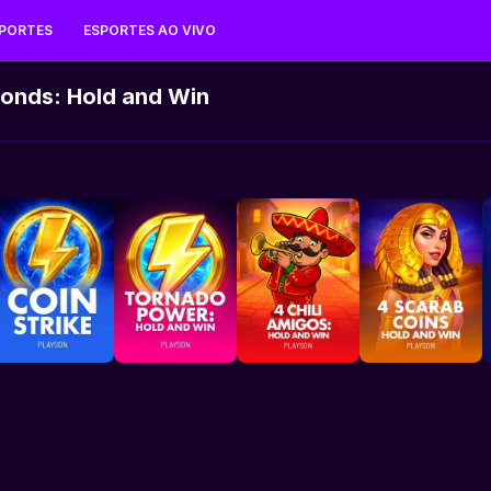
PORTES
ESPORTES AO VIVO
onds: Hold and Win
r
ds: Hold and Win
ke XXL: Hold and Win
ogar Coin Strike: Hold and Win
Jogar Tornado Power: Hold and Win
–
PLAYSON
–
PLAYSON
Jogar 4 Chili Amigos: Hold an
–
PLAYSON
Jogar 4 Scarab
–
PLAY
J