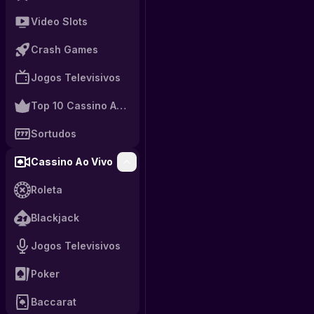
Video Slots
Crash Games
Jogos Televisivos
Top 10 Cassino Ao Vivo
Sortudos
Cassino Ao Vivo
Roleta
Blackjack
Jogos Televisivos
Poker
Baccarat