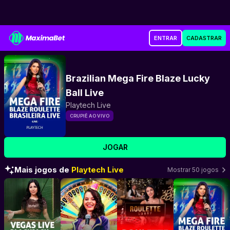
Maxima Bet
ENTRAR
CADASTRAR
Jogar Brazilian Mega Fire Blaze Lucky Ball Live
–
Playtec
Brazilian Mega Fire Blaze Lucky
Ball Live
Playtech Live
CRUPIÊ AO VIVO
JOGAR
Mais jogos de
Playtech Live
Mostrar 50 jogos
Jogar Vegas Live Blackjack 1
Jogar Adventures Beyond Wonderland Bras
–
Jogar Roulette
Playtech Live
Jogar Mega Fir
–
Playtech Li