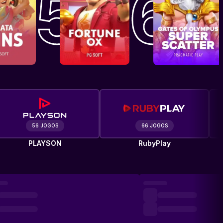
56 JOGOS
66 JOGOS
PLAYSON
RubyPlay