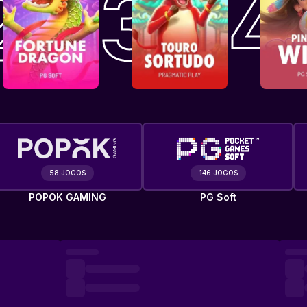
58 JOGOS
146 JOGOS
POPOK GAMING
PG Soft