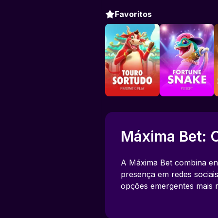
Favoritos
Jogar Touro Sortudo
Jogar Fortune 
–
Pragma
J
Máxima Bet: C
A Máxima Bet combina ent
presença em redes sociai
opções emergentes mais r
O que é a Máxima B