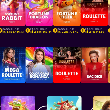
PAGOU HOJE
PAGOU HOJE
PAGOU HOJE
PAGOU HOJE
:
:
:
:
R$ 3.836.486,43
R$ 2.886.653,84
R$ 2.216.775,40
R$ 2.143.144,50
–
–
–
–
 Roulette
ech Live
ogar Mega Roulette
–
Pragmatic Play Live
Jogar Color Game Bonanza
–
Pragmatic Play Live
Jogar Roulette
–
Jogar Bac Dice
–
Pragmatic Play
Playtech Live
J
PG Soft
Jogar Fortune Dragon
–
Jogar Touro Sortudo
PG Soft
–
Pragmatic
Jogar Pi