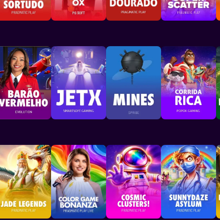
r
ogar Barão Vermelho
–
Pragmatic Play
Jogar JetX
–
Evolution
–
SmartSoft
Jogar Mines
–
Jogar Corrida R
Spribe
J
minion
ogar Jade Legends
–
Pragmatic Play
Jogar Color Game Bonanza
–
Pragmatic Play
Jogar Cosmic Clusters!
–
Jogar Sunnyda
Pragmatic Play
–
Prag
J