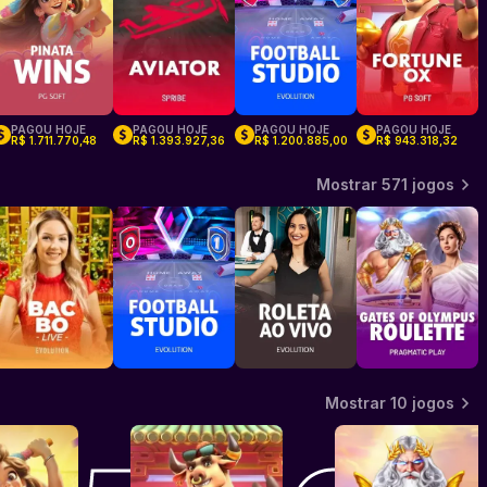
PAGOU HOJE
PAGOU HOJE
PAGOU HOJE
PAGOU HOJE
:
:
:
:
R$ 1.711.770,48
R$ 1.393.927,36
R$ 1.200.885,00
R$ 943.318,32
–
–
–
Mostrar 571 jogos
 Live
ogar Bac Bo
–
CREEDROOMZ
–
Jogar Football Studio
Evolution
Jogar Roleta Ao Vivo
–
Evolution
Jogar Gates of
–
Evolut
Mostrar 10 jogos
 Play
nata Wins
–
PG Soft
Jogar Fortune Ox
–
PG Soft
Jogar Gates of Ol