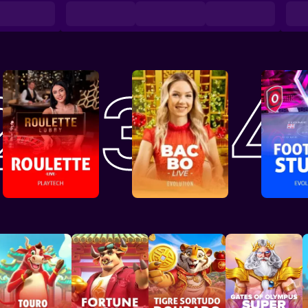
–
Jogar Roulette
Pragmatic Play Live
–
Playtech Live
Jogar Bac Bo
–
Evolution
Jogar Fo
Dragon
t
ogar Touro Sortudo
–
PG Soft
Jogar Fortune Ox
–
Pragmatic Play
Jogar Tigre Sortudo Dourado
–
PG Soft
Jogar Gates of
J