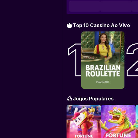
Top 10 Cassino Ao Vivo
Jogar Brazilian Roulette
Jogos Populares
Jogar Fortune Rabbit
Jogar Fortune 
–
PG Sof
J