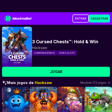
Maxima Bet
ENTRAR
CADASTRAR
Jogar 3 Cursed Chests™: Hold & Win
–
Hacksaw
3 Cursed Chests™: Hold & Win
Hacksaw
COMPRAR BÔNUS
VIDEO SLOTS
JOGAR
Mais jogos de
Hacksaw
Mostrar 172 jogos
Jogar Crownlings Clusters
Jogar Clawsy Collector
–
Hacksaw
Jogar Drill The Thrill
–
Hacksaw
Jogar Le Sort
–
Hack