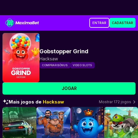
Maxima Bet
ENTRAR
CADASTRAR
Jogar Gobstopper Grind
–
Hacksaw
Gobstopper Grind
Hacksaw
COMPRAR BÔNUS
VIDEO SLOTS
JOGAR
Mais jogos de
Hacksaw
Mostrar 172 jogos
Jogar Nitro Nights™
Jogar Behind Bars: Masterplan
–
Hacksaw
Jogar Crownlings Clusters
Jogar Le Sort
–
Hacksaw
–