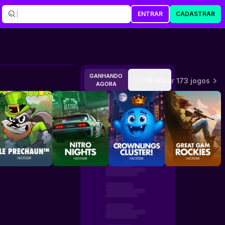
|
ENTRAR
CADASTRAR
GANHANDO
NESSE MÊS
Mostrar 173 jogos
AGORA
do™
ksaw
ogar Le Prechaun
–
Hacksaw
Jogar Nitro Nights™
–
Hacksaw
Jogar Crownlings Clusters
–
Hacksaw
Jogar Great Ga
–
H