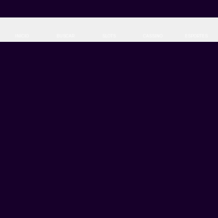
INÍCIO
BUSCAR
SLOTS
AO VIVO
ESPORTES
Cassino
Esportes
Legal
Comunidade
Ajuda