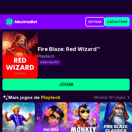
Maxima Bet
ENTRAR
CADASTRAR
Jogar Fire Blaze: Red Wizard™
–
Playtech
Fire Blaze: Red Wizard™
Playtech
VIDEO SLOTS
JOGAR
Mais jogos de
Playtech
Mostrar 167 jogos
Jogar Goal Goal Goal: Cash Collect™
Jogar Macabra Linx™
Jogar Monkey Mania 2™
–
–
Playtech
Playtech
Jogar Fire Bl
–
P