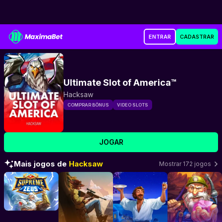
Maxima Bet
ENTRAR
CADASTRAR
Jogar Ultimate Slot of America™
–
Hacksaw
Ultimate Slot of America™
Hacksaw
COMPRAR BÔNUS
VIDEO SLOTS
JOGAR
Mais jogos de
Hacksaw
Mostrar 172 jogos
Jogar Supreme Zeus
Jogar Great Game Rockies™
–
Hacksaw
Jogar Opa Santorini!
–
Jogar Drill The
Hacksaw
–
Hack