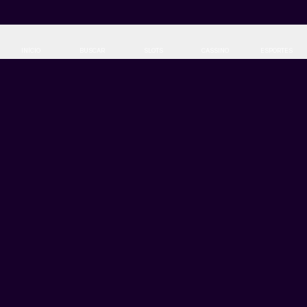
INÍCIO
BUSCAR
SLOTS
CASSINO
AO VIVO
ESPORTES
Cassino
Esportes
Legal
Comunidade
Ajuda