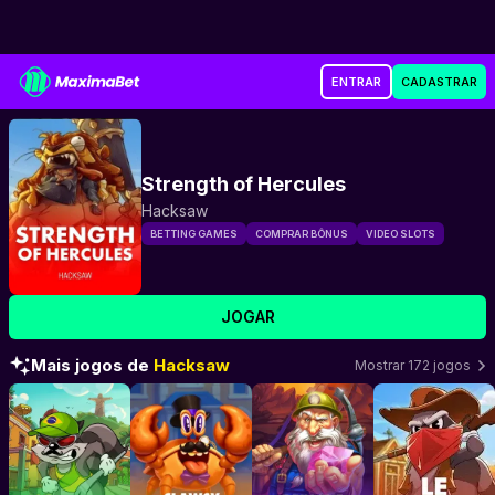
Maxima Bet
ENTRAR
CADASTRAR
Jogar Strength of Hercules
–
Hacksaw
Strength of Hercules
Hacksaw
BETTING GAMES
COMPRAR BÔNUS
VIDEO SLOTS
JOGAR
Mais jogos de
Hacksaw
Mostrar 172 jogos
Jogar Le Sortudo™
Jogar Clawsy Collector
–
Hacksaw
Jogar Drill The Thrill
–
Hacksaw
Jogar Le Cow
–
Hack