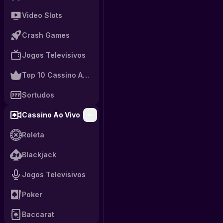
Video Slots
Crash Games
Jogos Televisivos
Top 10 Cassino Ao Vivo
Sortudos
Cassino Ao Vivo
Roleta
Blackjack
Jogos Televisivos
Poker
Baccarat