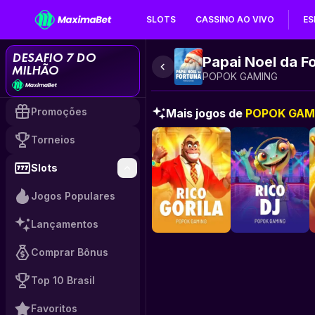
Maxima Bet
SLOTS
CASSINO AO VIVO
ES
DESAFIO 7 DO
Papai Noel da F
MILHÃO
POPOK GAMING
Você precisa entrar para joga
Promoções
Mais jogos de
POPOK GAM
ENTRAR
Jogar Rico Gorila
Jogar Rico DJ
–
POPOK G
J
Torneios
Slots
Jogos Populares
Lançamentos
Comprar Bônus
Top 10 Brasil
Favoritos