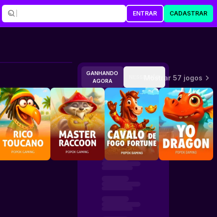
|
ENTRAR
CADASTRAR
GANHANDO
NESSE MÊS
Mostrar 57 jogos
AGORA
by
GAMING
ogar Rico Toucano
–
POPOK GAMING
Jogar Master Raccoon
–
POPOK GAMING
Jogar Cavalo de Fogo Fortune
–
POPOK GAMING
Jogar YO Drag