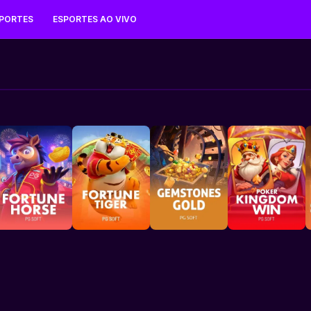
PORTES
ESPORTES AO VIVO
r
ins
t
ogar Fortune Horse
–
PG Soft
Jogar Fortune Tiger
–
PG Soft
Jogar Gemstones Gold
–
PG Soft
Jogar Poker K
–
PG S
J