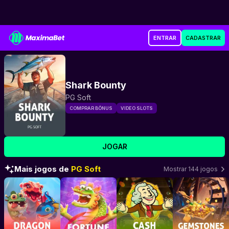
Maxima Bet
ENTRAR
CADASTRAR
Jogar Shark Bounty
–
PG Soft
Shark Bounty
PG Soft
COMPRAR BÔNUS
VIDEO SLOTS
JOGAR
Mais jogos de
PG Soft
Mostrar 144 jogos
Jogar Dragon Hatch 2
Jogar Fortune Dragon
–
PG Soft
Jogar Cash Mania
–
PG Soft
Jogar Gemsto
–
PG Soft