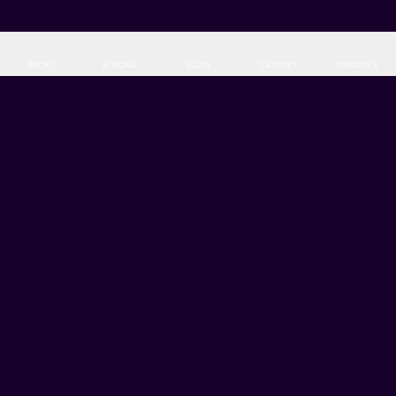
INÍCIO
BUSCAR
SLOTS
CASSINO
ESPORTES
Cassino
Esportes
Legal
Comunidade
Ajuda